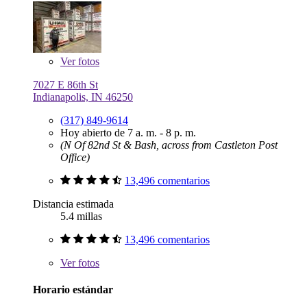
Ver
fotos
7027 E 86th St
Indianapolis, IN 46250
(317) 849-9614
Hoy abierto de 7 a. m. - 8 p. m.
(N Of 82nd St & Bash, across from Castleton Post
Office)
13,496 comentarios
Distancia estimada
5.4 millas
13,496 comentarios
Ver
fotos
Horario estándar