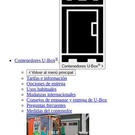
®
Contenedores
U-Box
®
Contenedores
U-Box
Volver al menú principal
Tarifas e información
Opciones de entrega
Usos habituales
Mudanzas internacionales
Consejos de empaque y entrega de
U-Box
Preguntas frecuentes
Medidas del contenedor