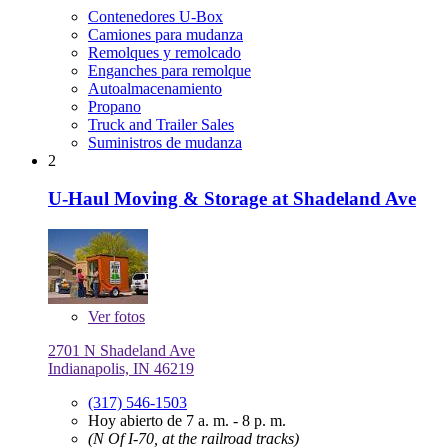
Contenedores U-Box
Camiones para mudanza
Remolques y remolcado
Enganches para remolque
Autoalmacenamiento
Propano
Truck and Trailer Sales
Suministros de mudanza
2
U-Haul Moving & Storage at Shadeland Ave
Ver
fotos
2701 N Shadeland Ave
Indianapolis, IN 46219
(317) 546-1503
Hoy abierto de 7 a. m. - 8 p. m.
(N Of I-70, at the railroad tracks)