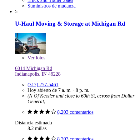
Truck and Trailer Sales
Suministros de mudanza
5
U-Haul Moving & Storage at Michigan Rd
Ver
fotos
6014 Michigan Rd
Indianapolis, IN 46228
(317) 257-5461
Hoy abierto de 7 a. m. - 8 p. m.
(N Of Kessler and close to 60th St, across from Dollar
General)
8,203 comentarios
Distancia estimada
8.2 millas
8,203 comentarios