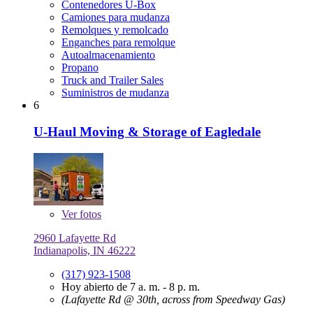
Contenedores U-Box
Camiones para mudanza
Remolques y remolcado
Enganches para remolque
Autoalmacenamiento
Propano
Truck and Trailer Sales
Suministros de mudanza
6
U-Haul Moving & Storage of Eagledale
Ver
fotos
2960 Lafayette Rd
Indianapolis, IN 46222
(317) 923-1508
Hoy abierto de 7 a. m. - 8 p. m.
(Lafayette Rd @ 30th, across from Speedway Gas)