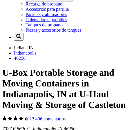
Recarga de propano
Accesorios para parrilla
Parrillas y ahumadores
Calentadores portátiles
Tanques de propano
Piezas y accesorios de tanques
Indiana
IN
Indianapolis
46250
U-Box Portable Storage and
Moving Containers in
Indianapolis, IN at U-Haul
Moving & Storage of Castleton
13,496 comentarios
7027 E 86th St Indianapolis, IN 46250