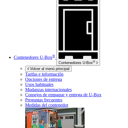
®
Contenedores
U-Box
®
Contenedores
U-Box
Volver al menú principal
Tarifas e información
Opciones de entrega
Usos habituales
Mudanzas internacionales
Consejos de empaque y entrega de
U-Box
Preguntas frecuentes
Medidas del contenedor