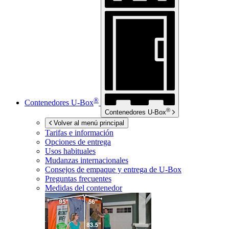
®
Contenedores
U-Box
®
Contenedores
U-Box
Volver al menú principal
Tarifas e información
Opciones de entrega
Usos habituales
Mudanzas internacionales
Consejos de empaque y entrega de
U-Box
Preguntas frecuentes
Medidas del contenedor