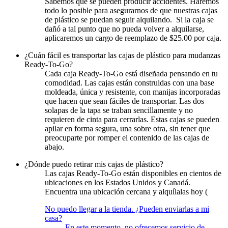
Sabemos que se pueden producir accidentes. Haremos
todo lo posible para asegurarnos de que nuestras cajas
de plástico se puedan seguir alquilando. Si la caja se
dañó a tal punto que no pueda volver a alquilarse,
aplicaremos un cargo de reemplazo de $25.00 por caja.
¿Cuán fácil es transportar las cajas de plástico para mudanzas
Ready-To-Go?
Cada caja Ready-To-Go está diseñada pensando en tu
comodidad. Las cajas están construidas con una base
moldeada, única y resistente, con manijas incorporadas
que hacen que sean fáciles de transportar. Las dos
solapas de la tapa se traban sencillamente y no
requieren de cinta para cerrarlas. Estas cajas se pueden
apilar en forma segura, una sobre otra, sin tener que
preocuparte por romper el contenido de las cajas de
abajo.
¿Dónde puedo retirar mis cajas de plástico?
Las cajas Ready-To-Go están disponibles en cientos de
ubicaciones en los Estados Unidos y Canadá.
Encuentra una ubicación cercana y alquílalas hoy (
No puedo llegar a la tienda. ¿Pueden enviarlas a mi
casa?
En este momento, no ofrecemos servicio de