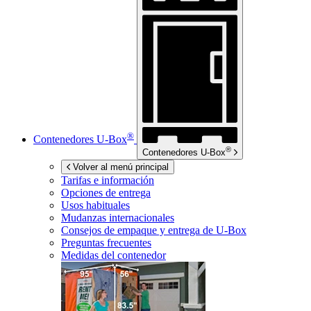
®
Contenedores
U-Box
®
Contenedores
U-Box
Volver al menú principal
Tarifas e información
Opciones de entrega
Usos habituales
Mudanzas internacionales
Consejos de empaque y entrega de
U-Box
Preguntas frecuentes
Medidas del contenedor