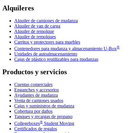
Alquileres
Alquiler de camiones de mudanza
Alquiler de van de carga
Alquiler de remolque
Alquiler de remolques
Carritos y protectores para muebles
®
Contenedores para mudanza y almacenamiento
U-Box
Unidades de autoalmacenamiento
Cajas de plástico reutilizables para mudanzas
Productos y servicios
Cuentas comerciales
Enganches y accesorios
Ayudantes de mudanza
Venta de camiones usados
Cajas y suministros de mudanza
Cobertura por daños
Tanques y recargas de propano
®
Collegeboxes
Student Moving
Certificados de regalos