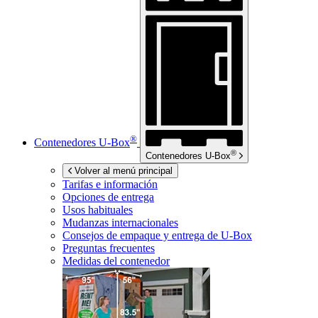
®
Contenedores
U-Box
®
Contenedores
U-Box
Volver al menú principal
Tarifas e información
Opciones de entrega
Usos habituales
Mudanzas internacionales
Consejos de empaque y entrega de
U-Box
Preguntas frecuentes
Medidas del contenedor