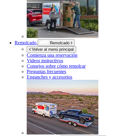
Remolcado
Remolcado
Volver al menú principal
Comienza una reservación
Videos instructivos
Consejos sobre cómo remolcar
Preguntas frecuentes
Enganches y accesorios