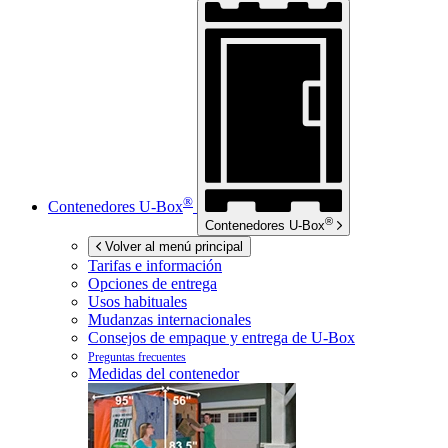
®
Contenedores
U-Box
®
Contenedores
U-Box
Volver al menú principal
Tarifas e información
Opciones de entrega
Usos habituales
Mudanzas internacionales
Consejos de empaque y entrega de
U-Box
Preguntas frecuentes
Medidas del contenedor