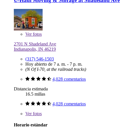
U-Haul Moving & Storage at Shadeland Ave
Ver
fotos
2701 N Shadeland Ave
Indianapolis, IN 46219
(317) 546-1503
Hoy abierto de 7 a. m. - 7 p. m.
(N Of I-70, at the railroad tracks)
4,028 comentarios
Distancia estimada
16.5 millas
4,028 comentarios
Ver
fotos
Horario estándar