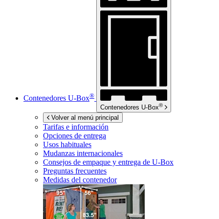
®
Contenedores
U-Box
®
Contenedores
U-Box
Volver al menú principal
Tarifas e información
Opciones de entrega
Usos habituales
Mudanzas internacionales
Consejos de empaque y entrega de
U-Box
Preguntas frecuentes
Medidas del contenedor