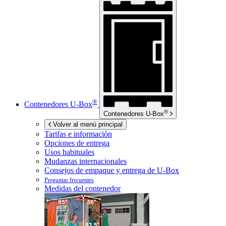
®
Contenedores
U-Box
®
Contenedores
U-Box
Volver al menú principal
Tarifas e información
Opciones de entrega
Usos habituales
Mudanzas internacionales
Consejos de empaque y entrega de
U-Box
Preguntas frecuentes
Medidas del contenedor