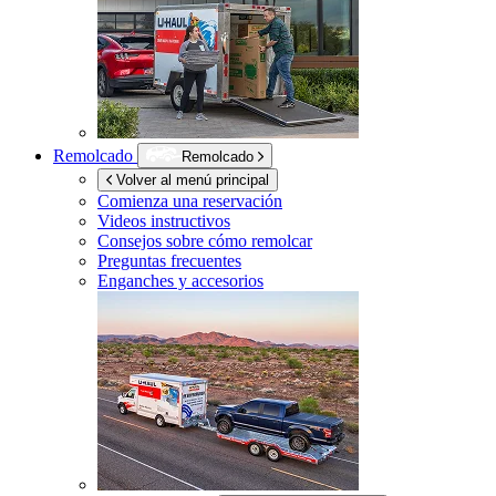
Remolcado
Remolcado
Volver al menú principal
Comienza una reservación
Videos instructivos
Consejos sobre cómo remolcar
Preguntas frecuentes
Enganches y accesorios