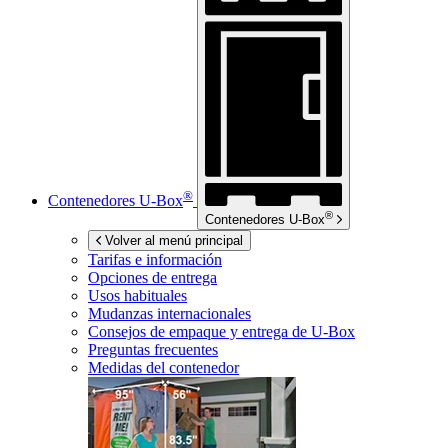
®
Contenedores
U-Box
®
Contenedores
U-Box
Volver al menú principal
Tarifas e información
Opciones de entrega
Usos habituales
Mudanzas internacionales
Consejos de empaque y entrega de
U-Box
Preguntas frecuentes
Medidas del contenedor