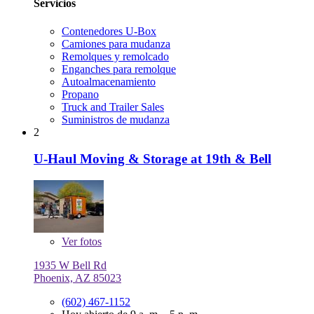
Servicios
Contenedores U-Box
Camiones para mudanza
Remolques y remolcado
Enganches para remolque
Autoalmacenamiento
Propano
Truck and Trailer Sales
Suministros de mudanza
2
U-Haul Moving & Storage at 19th & Bell
Ver
fotos
1935 W Bell Rd
Phoenix, AZ 85023
(602) 467-1152