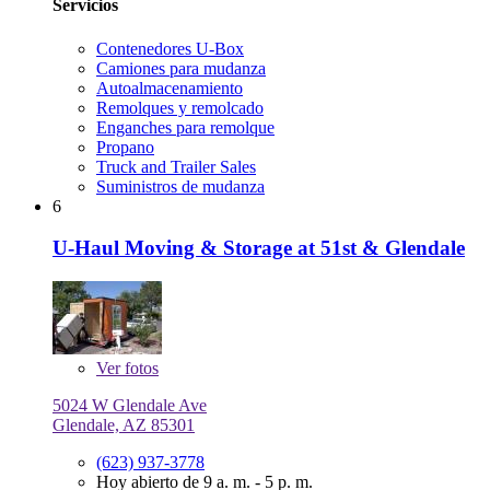
Servicios
Contenedores U-Box
Camiones para mudanza
Autoalmacenamiento
Remolques y remolcado
Enganches para remolque
Propano
Truck and Trailer Sales
Suministros de mudanza
6
U-Haul Moving & Storage at 51st & Glendale
Ver
fotos
5024 W Glendale Ave
Glendale, AZ 85301
(623) 937-3778
Hoy abierto de 9 a. m. - 5 p. m.