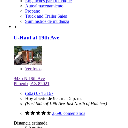
Enganches para remolque
Autoalmacenamiento
Propano
Truck and Trailer Sales
Suministros de mudanza
5
U-Haul at 19th Ave
Ver
fotos
9435 N 19th Ave
Phoenix, AZ 85021
(602) 674-3167
Hoy abierto de 9 a. m. - 5 p. m.
(East Side of 19th Ave Just North of Hatcher)
2,696 comentarios
Distancia estimada