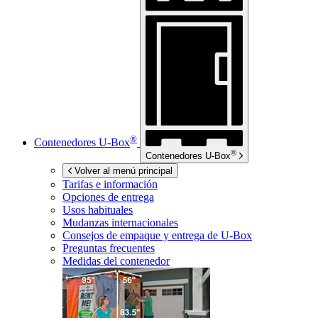
®
Contenedores
U-Box
®
Contenedores
U-Box
Volver al menú principal
Tarifas e información
Opciones de entrega
Usos habituales
Mudanzas internacionales
Consejos de empaque y entrega de
U-Box
Preguntas frecuentes
Medidas del contenedor