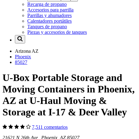
Recarga de propano
Accesorios para parrilla
Parrillas y ahumadores
Calentadores portátiles
Tanques de propano
Piezas y accesorios de tanques
Arizona
AZ
Phoenix
85027
U-Box Portable Storage and
Moving Containers in Phoenix,
AZ at U-Haul Moving &
Storage at I-17 & Deer Valley
7,511 comentarios
21621 N 26th Ave Phoenix, AZ 85027