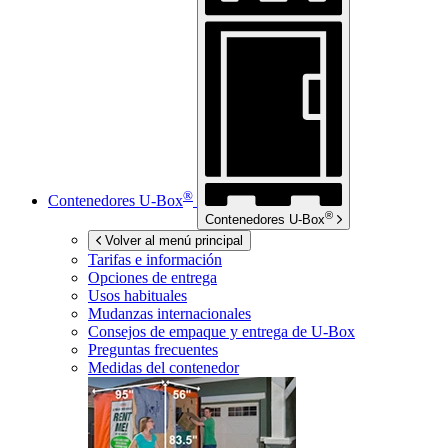
®
Contenedores
U-Box
®
Contenedores
U-Box
Volver al menú principal
Tarifas e información
Opciones de entrega
Usos habituales
Mudanzas internacionales
Consejos de empaque y entrega de
U-Box
Preguntas frecuentes
Medidas del contenedor