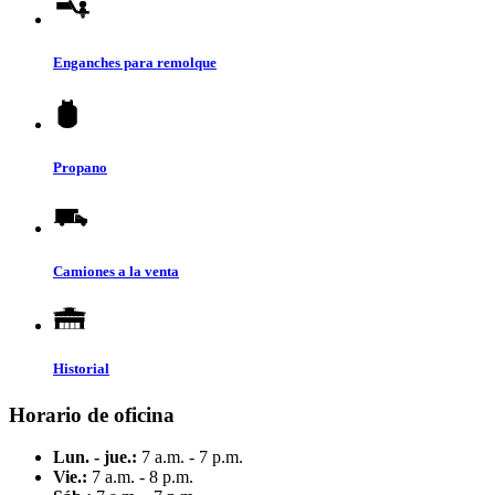
Enganches para remolque
Propano
Camiones a la venta
Historial
Horario de oficina
Lun. - jue.:
7 a.m. - 7 p.m.
Vie.:
7 a.m. - 8 p.m.