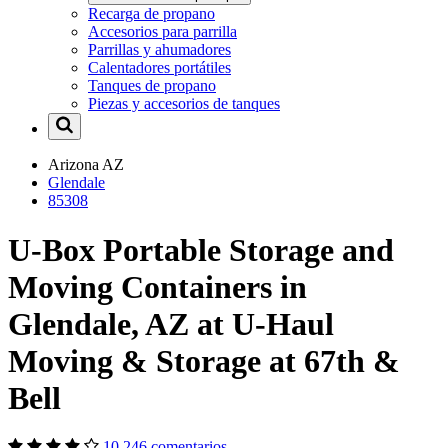
Recarga de propano
Accesorios para parrilla
Parrillas y ahumadores
Calentadores portátiles
Tanques de propano
Piezas y accesorios de tanques
Arizona
AZ
Glendale
85308
U-Box Portable Storage and
Moving Containers in
Glendale, AZ at U-Haul
Moving & Storage at 67th &
Bell
10,246 comentarios