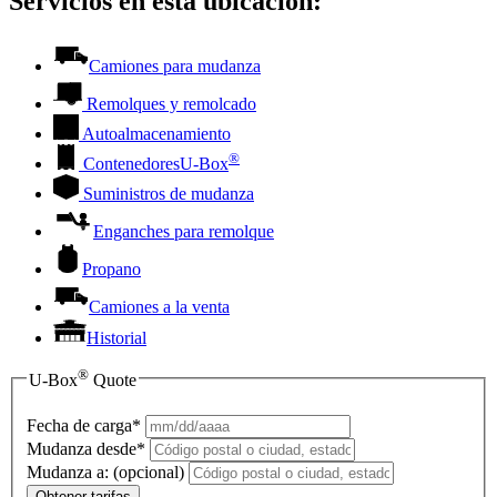
Servicios en esta ubicación:
Camiones para mudanza
Remolques y remolcado
Autoalmacenamiento
®
Contenedores
U-Box
Suministros de mudanza
Enganches para remolque
Propano
Camiones a la venta
Historial
®
U-Box
Quote
Fecha de carga*
Mudanza desde*
Mudanza a:
(opcional)
Obtener tarifas