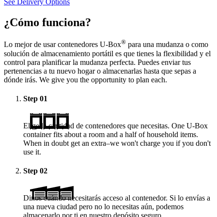
See Delivery Options
¿Cómo funciona?
®
Lo mejor de usar contenedores
U-Box
para una mudanza o como
solución de almacenamiento portátil es que tienes la flexibilidad y el
control para planificar la mudanza perfecta. Puedes enviar tus
pertenencias a tu nuevo hogar o almacenarlas hasta que sepas a
dónde irás. We give you the opportunity to plan each.
Step
01
Elige la cantidad de contenedores que necesitas. One
U-Box
container fits about a room and a half of household items.
When in doubt get an extra–we won't charge you if you don't
use it.
Step
02
Dinos cuándo necesitarás acceso al contenedor. Si lo envías a
una nueva ciudad pero no lo necesitas aún, podemos
almacenarlo por ti en nuestro depósito seguro.