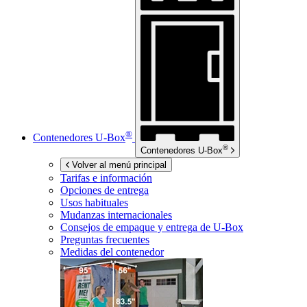
®
Contenedores
U-Box
®
Contenedores
U-Box
Volver al menú principal
Tarifas e información
Opciones de entrega
Usos habituales
Mudanzas internacionales
Consejos de empaque y entrega de
U-Box
Preguntas frecuentes
Medidas del contenedor