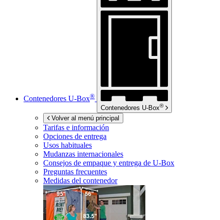
®
Contenedores
U-Box
®
Contenedores
U-Box
Volver al menú principal
Tarifas e información
Opciones de entrega
Usos habituales
Mudanzas internacionales
Consejos de empaque y entrega de
U-Box
Preguntas frecuentes
Medidas del contenedor