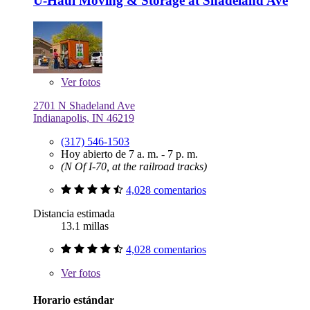
U-Haul Moving & Storage at Shadeland Ave
Ver
fotos
2701 N Shadeland Ave
Indianapolis, IN 46219
(317) 546-1503
Hoy abierto de 7 a. m. - 7 p. m.
(N Of I-70, at the railroad tracks)
4,028 comentarios
Distancia estimada
13.1 millas
4,028 comentarios
Ver
fotos
Horario estándar