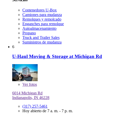
Contenedores U-Box
Camiones para mudanza
Remolques y remolcado
Enganches para remolque
Autoalmacenamiento
Propano
Truck and Trailer Sales
Suministros de mudanza
6
U-Haul Moving & Storage at Michigan Rd
Ver
fotos
6014 Michigan Rd
Indianapolis, IN 46228
(317) 257-5461
Hoy abierto de 7 a. m. - 7 p. m.