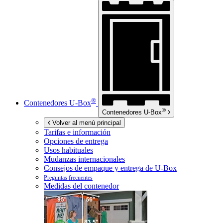
®
Contenedores
U-Box
®
Contenedores
U-Box
Volver al menú principal
Tarifas e información
Opciones de entrega
Usos habituales
Mudanzas internacionales
Consejos de empaque y entrega de
U-Box
Preguntas frecuentes
Medidas del contenedor