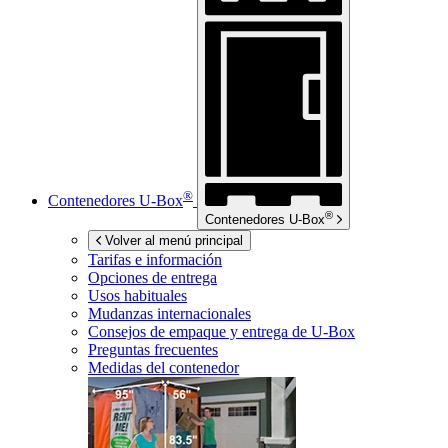
®
Contenedores
U-Box
®
Contenedores
U-Box
Volver al menú principal
Tarifas e información
Opciones de entrega
Usos habituales
Mudanzas internacionales
Consejos de empaque y entrega de
U-Box
Preguntas frecuentes
Medidas del contenedor