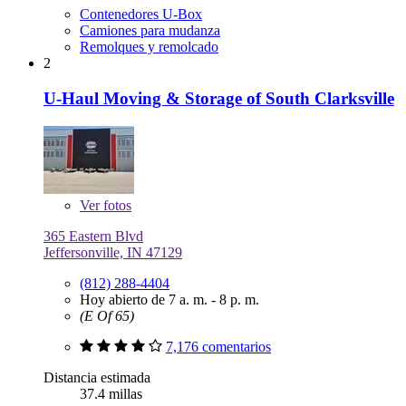
Contenedores U-Box
Camiones para mudanza
Remolques y remolcado
2
U-Haul Moving & Storage of South Clarksville
Ver
fotos
365 Eastern Blvd
Jeffersonville, IN 47129
(812) 288-4404
Hoy abierto de 7 a. m. - 8 p. m.
(E Of 65)
7,176 comentarios
Distancia estimada
37.4 millas