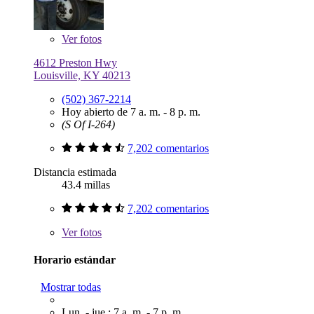
Ver
fotos
4612 Preston Hwy
Louisville, KY 40213
(502) 367-2214
Hoy abierto de 7 a. m. - 8 p. m.
(S Of I-264)
7,202 comentarios
Distancia estimada
43.4 millas
7,202 comentarios
Ver
fotos
Horario estándar
Mostrar todas
Lun. - jue.: 7 a. m. - 7 p. m.