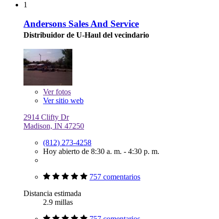
1
Andersons Sales And Service
Distribuidor de U-Haul del vecindario
Ver
fotos
Ver sitio web
2914 Clifty Dr
Madison, IN 47250
(812) 273-4258
Hoy abierto de 8:30 a. m. - 4:30 p. m.
757 comentarios
Distancia estimada
2.9 millas
757 comentarios