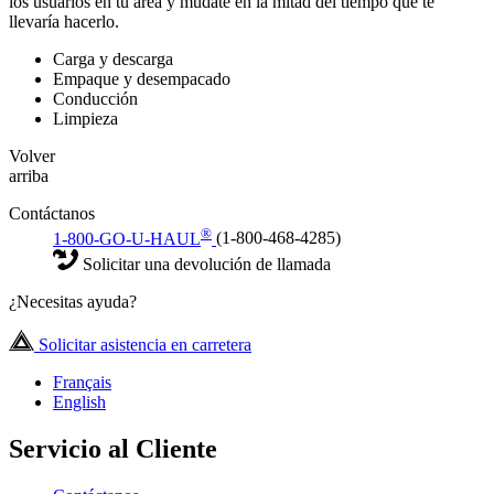
los usuarios en tu área y múdate en la mitad del tiempo que te
llevaría hacerlo.
Carga y descarga
Empaque y desempacado
Conducción
Limpieza
Volver
arriba
Contáctanos
®
1-800-GO-U-HAUL
(1-800-468-4285)
Solicitar una devolución de llamada
¿Necesitas ayuda?
Solicitar asistencia en carretera
Français
English
Servicio al Cliente