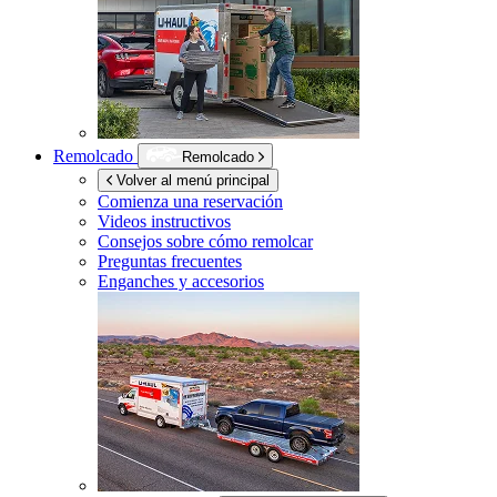
Remolcado
Remolcado
Volver al menú principal
Comienza una reservación
Videos instructivos
Consejos sobre cómo remolcar
Preguntas frecuentes
Enganches y accesorios