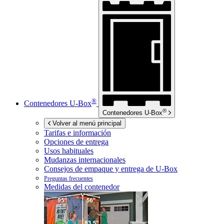
®
Contenedores
U-Box
®
Contenedores
U-Box
Volver al menú principal
Tarifas e información
Opciones de entrega
Usos habituales
Mudanzas internacionales
Consejos de empaque y entrega de
U-Box
Preguntas frecuentes
Medidas del contenedor