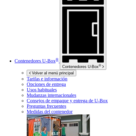
®
Contenedores
U-Box
®
Contenedores
U-Box
Volver al menú principal
Tarifas e información
Opciones de entrega
Usos habituales
Mudanzas internacionales
Consejos de empaque y entrega de
U-Box
Preguntas frecuentes
Medidas del contenedor