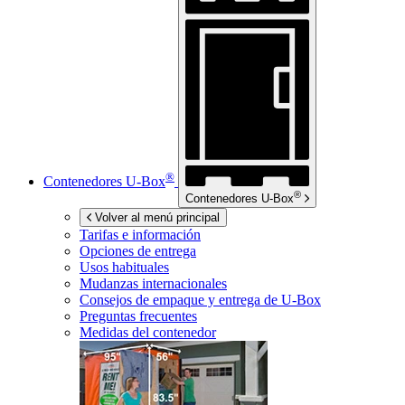
®
Contenedores
U-Box
®
Contenedores
U-Box
Volver al menú principal
Tarifas e información
Opciones de entrega
Usos habituales
Mudanzas internacionales
Consejos de empaque y entrega de
U-Box
Preguntas frecuentes
Medidas del contenedor