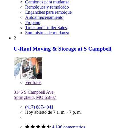
Camiones para mudanza
Remolques y remolcado
Enganches para remolque
Autoalmacenamiento
Propano
Truck and Trailer Sales
Suministros de mudanza
2
U-Haul Moving & Storage at S Campbell
Ver
fotos
3145 S Campbell Ave
Springfield, MO 65807
(417) 887-4041
Hoy abierto de 7 a. m. - 7 p. m.
4,196 comentarios