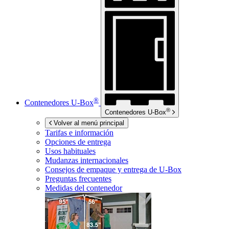
®
Contenedores
U-Box
®
Contenedores
U-Box
Volver al menú principal
Tarifas e información
Opciones de entrega
Usos habituales
Mudanzas internacionales
Consejos de empaque y entrega de
U-Box
Preguntas frecuentes
Medidas del contenedor