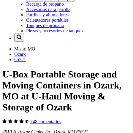
Recarga de propano
Accesorios para parrilla
Parrillas y ahumadores
Calentadores portátiles
Tanques de propano
Piezas y accesorios de tanques
Misuri
MO
Ozark
65721
U-Box Portable Storage and
Moving Containers in Ozark,
MO at U-Haul Moving &
Storage of Ozark
748 comentarios
4910 N Towne Center Dr Ozark, MO 65721