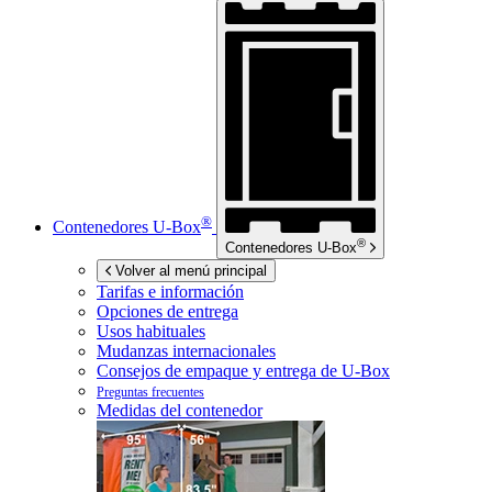
®
Contenedores
U-Box
®
Contenedores
U-Box
Volver al menú principal
Tarifas e información
Opciones de entrega
Usos habituales
Mudanzas internacionales
Consejos de empaque y entrega de
U-Box
Preguntas frecuentes
Medidas del contenedor