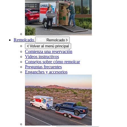
Remolcado
Remolcado
Volver al menú principal
Comienza una reservación
Videos instructivos
Consejos sobre cómo remolcar
Preguntas frecuentes
Enganches y accesorios