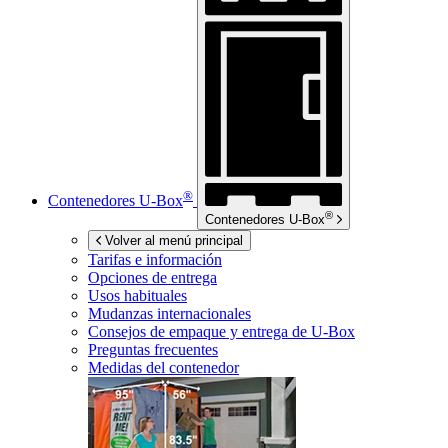
®
Contenedores
U-Box
®
Contenedores
U-Box
Volver al menú principal
Tarifas e información
Opciones de entrega
Usos habituales
Mudanzas internacionales
Consejos de empaque y entrega de
U-Box
Preguntas frecuentes
Medidas del contenedor