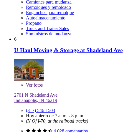
Camiones para mudanza
Remolques y remolcado
Enganches para remolque
Autoalmacenamiento
Propano
Truck and Trailer Sales
Suministros de mudanza
6
U-Haul Moving & Storage at Shadeland Ave
Ver
fotos
2701 N Shadeland Ave
Indianapolis, IN 46219
(317) 546-1503
Hoy abierto de 7 a. m. - 8 p. m.
(N Of I-70, at the railroad tracks)
4,028 comentarios