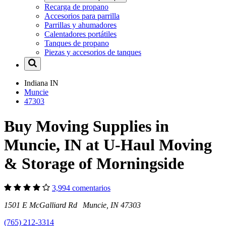
Recarga de propano
Accesorios para parrilla
Parrillas y ahumadores
Calentadores portátiles
Tanques de propano
Piezas y accesorios de tanques
Indiana
IN
Muncie
47303
Buy Moving Supplies in
Muncie, IN at U-Haul Moving
& Storage of Morningside
3,994 comentarios
1501 E McGalliard Rd Muncie, IN 47303
(765) 212-3314