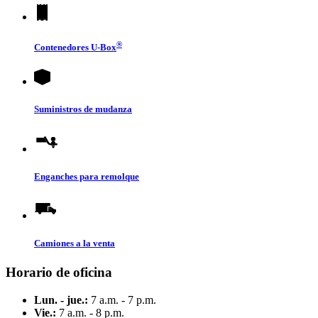
®
Contenedores
U-Box
Suministros de mudanza
Enganches para remolque
Camiones a la venta
Horario de oficina
Lun. - jue.:
7 a.m. - 7 p.m.
Vie.:
7 a.m. - 8 p.m.