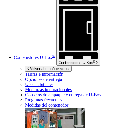
®
Contenedores
U-Box
®
Contenedores
U-Box
Volver al menú principal
Tarifas e información
Opciones de entrega
Usos habituales
Mudanzas internacionales
Consejos de empaque y entrega de
U-Box
Preguntas frecuentes
Medidas del contenedor