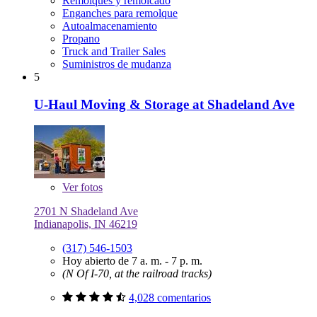
Remolques y remolcado
Enganches para remolque
Autoalmacenamiento
Propano
Truck and Trailer Sales
Suministros de mudanza
5
U-Haul Moving & Storage at Shadeland Ave
Ver
fotos
2701 N Shadeland Ave
Indianapolis, IN 46219
(317) 546-1503
Hoy abierto de 7 a. m. - 7 p. m.
(N Of I-70, at the railroad tracks)
4,028 comentarios