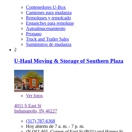
Contenedores U-Box
Camiones para mudanza
Remolques y remolcado
Enganches para remolque
Autoalmacenamiento
Propano
Truck and Trailer Sales
Suministros de mudanza
2
U-Haul Moving & Storage of Southern Plaza
Ver
fotos
4011 S East St
Indianapolis, IN 46227
(317) 787-6368
Hoy abierto de 7 a. m. - 7 p. m.
(N Of I-465, Corner of East St (Rt31) and Hanna St -