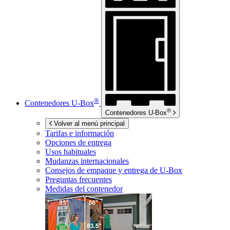
®
Contenedores
U-Box
®
Contenedores
U-Box
Volver al menú principal
Tarifas e información
Opciones de entrega
Usos habituales
Mudanzas internacionales
Consejos de empaque y entrega de
U-Box
Preguntas frecuentes
Medidas del contenedor