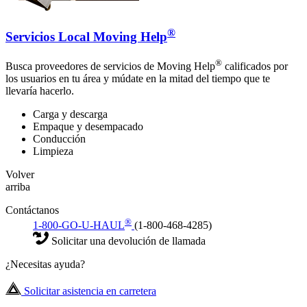
®
Servicios Local Moving Help
®
Busca proveedores de servicios de Moving Help
calificados por
los usuarios en tu área y múdate en la mitad del tiempo que te
llevaría hacerlo.
Carga y descarga
Empaque y desempacado
Conducción
Limpieza
Volver
arriba
Contáctanos
®
1-800-GO-U-HAUL
(1-800-468-4285)
Solicitar una devolución de llamada
¿Necesitas ayuda?
Solicitar asistencia en carretera