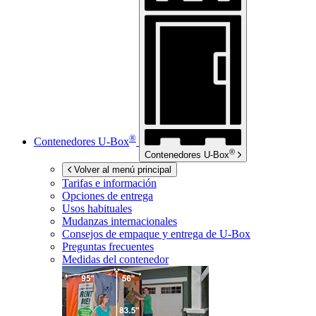
®
Contenedores
U-Box
®
Contenedores
U-Box
Volver al menú principal
Tarifas e información
Opciones de entrega
Usos habituales
Mudanzas internacionales
Consejos de empaque y entrega de
U-Box
Preguntas frecuentes
Medidas del contenedor