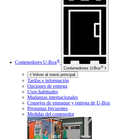
®
Contenedores
U-Box
®
Contenedores
U-Box
Volver al menú principal
Tarifas e información
Opciones de entrega
Usos habituales
Mudanzas internacionales
Consejos de empaque y entrega de
U-Box
Preguntas frecuentes
Medidas del contenedor