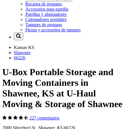
Recarga de propano
Accesorios para parrilla
Parrillas y ahumadores
Calentadores portátiles
Tanques de propano
Piezas y accesorios de tanques
Kansas
KS
Shawnee
66226
U-Box Portable Storage and
Moving Containers in
Shawnee, KS at U-Haul
Moving & Storage of Shawnee
227 comentarios
7000 Silverheel St Shawnee, KS 66226