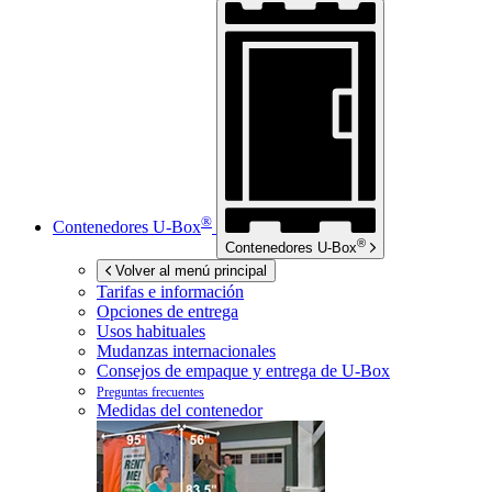
®
Contenedores
U-Box
®
Contenedores
U-Box
Volver al menú principal
Tarifas e información
Opciones de entrega
Usos habituales
Mudanzas internacionales
Consejos de empaque y entrega de
U-Box
Preguntas frecuentes
Medidas del contenedor