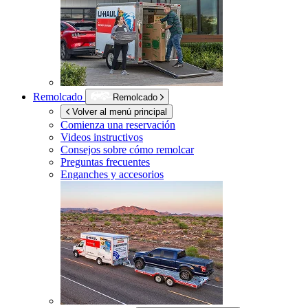
Remolcado
Remolcado
Volver al menú principal
Comienza una reservación
Videos instructivos
Consejos sobre cómo remolcar
Preguntas frecuentes
Enganches y accesorios