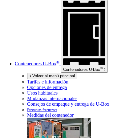
®
Contenedores
U-Box
®
Contenedores
U-Box
Volver al menú principal
Tarifas e información
Opciones de entrega
Usos habituales
Mudanzas internacionales
Consejos de empaque y entrega de
U-Box
Preguntas frecuentes
Medidas del contenedor