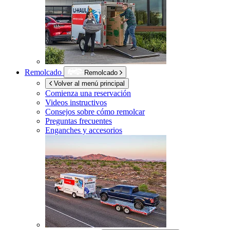
Remolcado
Remolcado
Volver al menú principal
Comienza una reservación
Videos instructivos
Consejos sobre cómo remolcar
Preguntas frecuentes
Enganches y accesorios