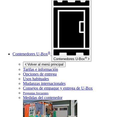
®
Contenedores
U-Box
®
Contenedores
U-Box
Volver al menú principal
Tarifas e información
Opciones de entrega
Usos habituales
Mudanzas internacionales
Consejos de empaque y entrega de
U-Box
Preguntas frecuentes
Medidas del contenedor