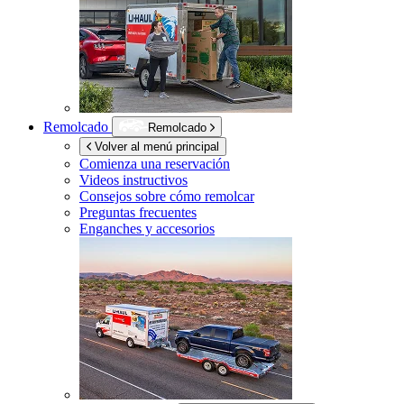
Remolcado
Remolcado
Volver al menú principal
Comienza una reservación
Videos instructivos
Consejos sobre cómo remolcar
Preguntas frecuentes
Enganches y accesorios