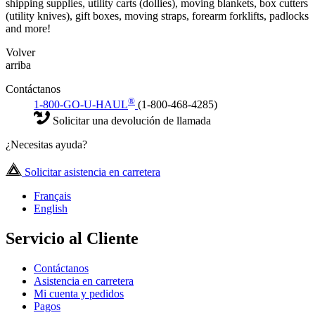
shipping supplies, utility carts (dollies), moving blankets, box cutters
(utility knives), gift boxes, moving straps, forearm forklifts, padlocks
and more!
Volver
arriba
Contáctanos
®
1-800-GO-U-HAUL
(1-800-468-4285)
Solicitar una devolución de llamada
¿Necesitas ayuda?
Solicitar asistencia en carretera
Français
English
Servicio al Cliente
Contáctanos
Asistencia en carretera
Mi cuenta y pedidos
Pagos