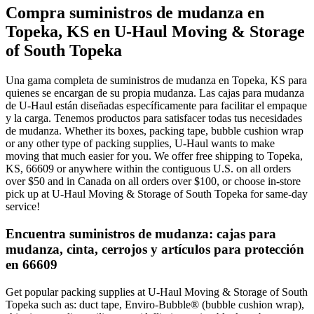
Compra suministros de mudanza en
Topeka, KS en U-Haul Moving & Storage
of South Topeka
Una gama completa de suministros de mudanza en Topeka, KS para
quienes se encargan de su propia mudanza. Las cajas para mudanza
de U-Haul están diseñadas específicamente para facilitar el empaque
y la carga. Tenemos productos para satisfacer todas tus necesidades
de mudanza. Whether its boxes, packing tape, bubble cushion wrap
or any other type of packing supplies, U-Haul wants to make
moving that much easier for you. We offer free shipping to Topeka,
KS, 66609 or anywhere within the contiguous U.S. on all orders
over $50 and in Canada on all orders over $100, or choose in-store
pick up at U-Haul Moving & Storage of South Topeka for same-day
service!
Encuentra suministros de mudanza: cajas para
mudanza, cinta, cerrojos y artículos para protección
en 66609
Get popular packing supplies at U-Haul Moving & Storage of South
Topeka such as: duct tape, Enviro-Bubble® (bubble cushion wrap),