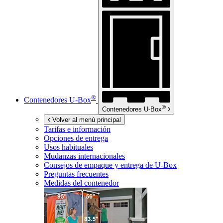
®
Contenedores
U-Box
®
Contenedores
U-Box
Volver al menú principal
Tarifas e información
Opciones de entrega
Usos habituales
Mudanzas internacionales
Consejos de empaque y entrega de
U-Box
Preguntas frecuentes
Medidas del contenedor