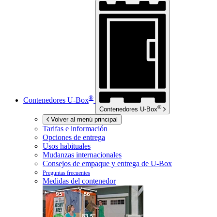
®
Contenedores
U-Box
®
Contenedores
U-Box
Volver al menú principal
Tarifas e información
Opciones de entrega
Usos habituales
Mudanzas internacionales
Consejos de empaque y entrega de
U-Box
Preguntas frecuentes
Medidas del contenedor