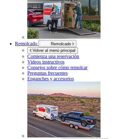
Remolcado
Remolcado
Volver al menú principal
Comienza una reservación
Videos instructivos
Consejos sobre cómo remolcar
Preguntas frecuentes
Enganches y accesorios