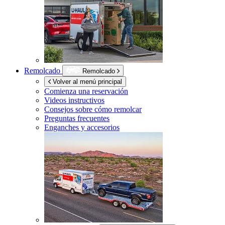
Remolcado
Remolcado
Volver al menú principal
Comienza una reservación
Videos instructivos
Consejos sobre cómo remolcar
Preguntas frecuentes
Enganches y accesorios