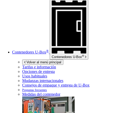
®
Contenedores
U-Box
®
Contenedores
U-Box
Volver al menú principal
Tarifas e información
Opciones de entrega
Usos habituales
Mudanzas internacionales
Consejos de empaque y entrega de
U-Box
Preguntas frecuentes
Medidas del contenedor