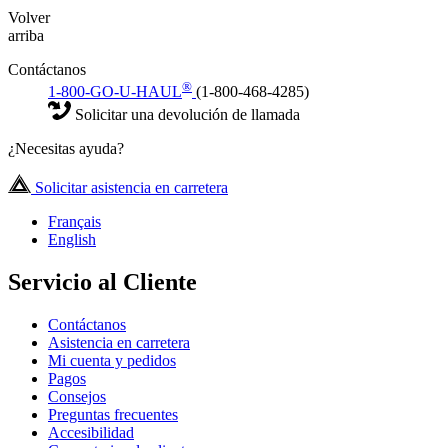
Volver
arriba
Contáctanos
®
1-800-GO-U-HAUL
(1-800-468-4285)
Solicitar una devolución de llamada
¿Necesitas ayuda?
Solicitar asistencia en carretera
Français
English
Servicio al Cliente
Contáctanos
Asistencia en carretera
Mi cuenta y pedidos
Pagos
Consejos
Preguntas frecuentes
Accesibilidad