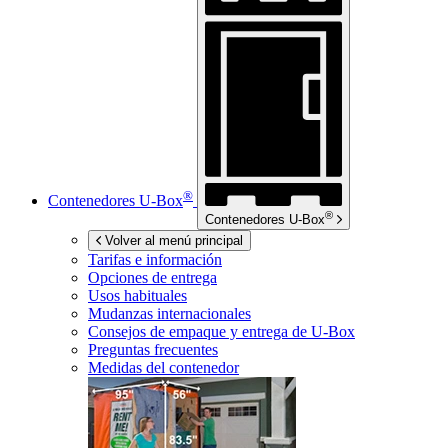
®
Contenedores
U-Box
®
Contenedores
U-Box
Volver al menú principal
Tarifas e información
Opciones de entrega
Usos habituales
Mudanzas internacionales
Consejos de empaque y entrega de
U-Box
Preguntas frecuentes
Medidas del contenedor