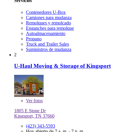
Servicios
Contenedores U-Box
Camiones para mudanza
Remolques y remolcado
Enganches para remolque
Autoalmacenamiento
Propano
Truck and Trailer Sales
Suministros de mudanza
2
U-Haul Moving & Storage of Kingsport
Ver
fotos
1805 E Stone Dr
Kingsport, TN 37660
(423) 343-5593
Hoy abierto de 7 a. m. - 7 p. m.