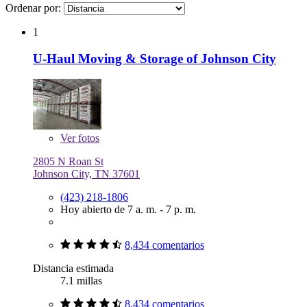
Ordenar por:
1
U-Haul Moving & Storage of Johnson City
Ver
fotos
2805 N Roan St
Johnson City, TN 37601
(423) 218-1806
Hoy abierto de 7 a. m. - 7 p. m.
8,434 comentarios
Distancia estimada
7.1 millas
8,434 comentarios