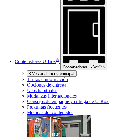
®
Contenedores
U-Box
®
Contenedores
U-Box
Volver al menú principal
Tarifas e información
Opciones de entrega
Usos habituales
Mudanzas internacionales
Consejos de empaque y entrega de
U-Box
Preguntas frecuentes
Medidas del contenedor