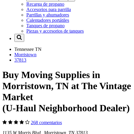
Recarga de propano
Accesorios para parrilla
Parrillas y ahumadores
Calentadores portátiles
Tanques de propano
Piezas y accesorios de tanques
Tennessee
TN
Morristown
37813
Buy Moving Supplies in
Morristown, TN at The Vintage
Market
(U-Haul Neighborhood Dealer)
268 comentarios
1135 W Morris Blvd Morristown, TN 37813