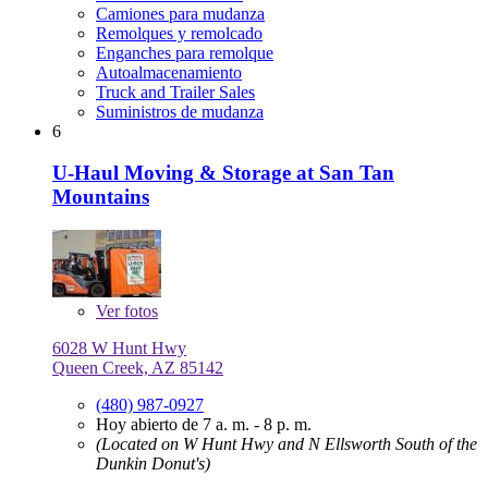
Camiones para mudanza
Remolques y remolcado
Enganches para remolque
Autoalmacenamiento
Truck and Trailer Sales
Suministros de mudanza
6
U-Haul Moving & Storage at San Tan
Mountains
Ver
fotos
6028 W Hunt Hwy
Queen Creek, AZ 85142
(480) 987-0927
Hoy abierto de 7 a. m. - 8 p. m.
(Located on W Hunt Hwy and N Ellsworth South of the
Dunkin Donut's)