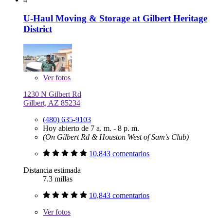
U-Haul Moving & Storage at Gilbert Heritage
District
Ver
fotos
1230 N Gilbert Rd
Gilbert, AZ 85234
(480) 635-9103
Hoy abierto de 7 a. m. - 8 p. m.
(On Gilbert Rd & Houston West of Sam's Club)
10,843 comentarios
Distancia estimada
7.3 millas
10,843 comentarios
Ver
fotos