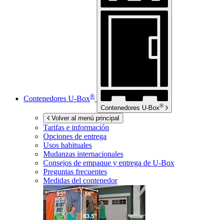
®
Contenedores
U-Box
®
Contenedores
U-Box
Volver al menú principal
Tarifas e información
Opciones de entrega
Usos habituales
Mudanzas internacionales
Consejos de empaque y entrega de
U-Box
Preguntas frecuentes
Medidas del contenedor