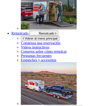
Remolcado
Remolcado
Volver al menú principal
Comienza una reservación
Videos instructivos
Consejos sobre cómo remolcar
Preguntas frecuentes
Enganches y accesorios