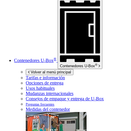
®
Contenedores
U-Box
®
Contenedores
U-Box
Volver al menú principal
Tarifas e información
Opciones de entrega
Usos habituales
Mudanzas internacionales
Consejos de empaque y entrega de
U-Box
Preguntas frecuentes
Medidas del contenedor