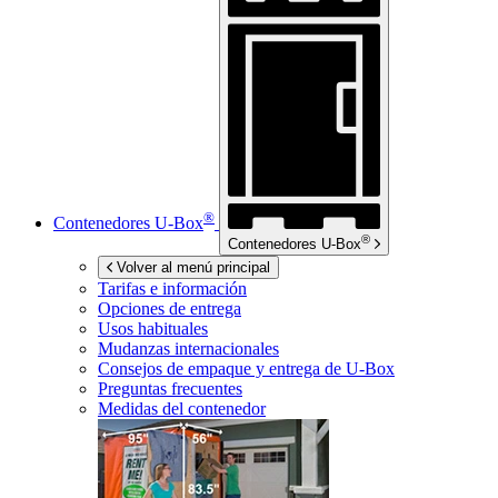
®
Contenedores
U-Box
®
Contenedores
U-Box
Volver al menú principal
Tarifas e información
Opciones de entrega
Usos habituales
Mudanzas internacionales
Consejos de empaque y entrega de
U-Box
Preguntas frecuentes
Medidas del contenedor