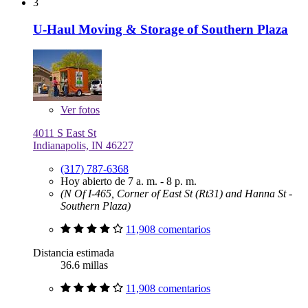
3
U-Haul Moving & Storage of Southern Plaza
Ver
fotos
4011 S East St
Indianapolis, IN 46227
(317) 787-6368
Hoy abierto de 7 a. m. - 8 p. m.
(N Of I-465, Corner of East St (Rt31) and Hanna St -
Southern Plaza)
11,908 comentarios
Distancia estimada
36.6 millas
11,908 comentarios