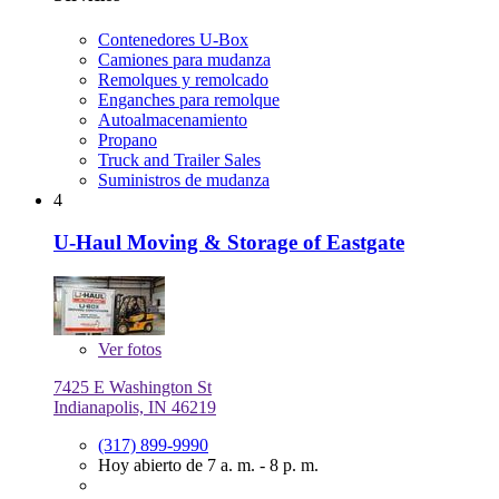
Contenedores U-Box
Camiones para mudanza
Remolques y remolcado
Enganches para remolque
Autoalmacenamiento
Propano
Truck and Trailer Sales
Suministros de mudanza
4
U-Haul Moving & Storage of Eastgate
Ver
fotos
7425 E Washington St
Indianapolis, IN 46219
(317) 899-9990
Hoy abierto de 7 a. m. - 8 p. m.