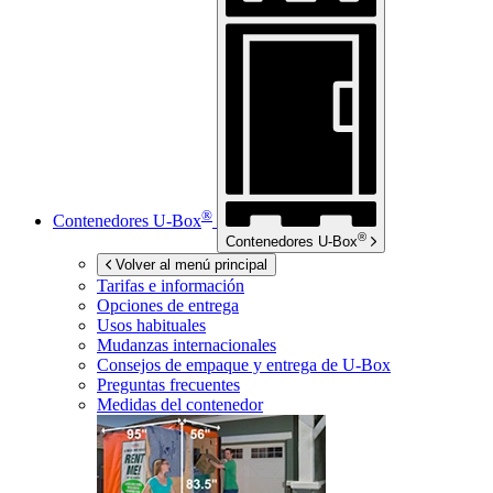
®
Contenedores
U-Box
®
Contenedores
U-Box
Volver al menú principal
Tarifas e información
Opciones de entrega
Usos habituales
Mudanzas internacionales
Consejos de empaque y entrega de
U-Box
Preguntas frecuentes
Medidas del contenedor