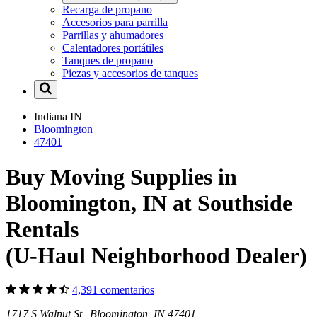
Recarga de propano
Accesorios para parrilla
Parrillas y ahumadores
Calentadores portátiles
Tanques de propano
Piezas y accesorios de tanques
Indiana
IN
Bloomington
47401
Buy Moving Supplies in
Bloomington, IN at Southside
Rentals
(U-Haul Neighborhood Dealer)
4,391 comentarios
1717 S Walnut St Bloomington, IN 47401