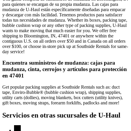
para quienes se encargan de su propia mudanza. Las cajas para
mudanza de U-Haul están específicamente diseñadas para empacar
y descargar con más facilidad. Tenemos productos para satisfacer
todas tus necesidades de mudanza. Whether its boxes, packing tape,
bubble cushion wrap or any other type of packing supplies, U-Haul
wants to make moving that much easier for you. We offer free
shipping to Bloomington, IN, 47401 or anywhere within the
contiguous U.S. on all orders over $50 and in Canada on all orders
over $100, or choose in-store pick up at Southside Rentals for same-
day service!
Encuentra suministros de mudanza: cajas para
mudanza, cinta, cerrojos y artículos para protección
en 47401
Get popular packing supplies at Southside Rentals such as: duct
tape, Enviro-Bubble® (bubble cushion wrap), shipping supplies,
utility carts (dollies), moving blankets, box cutters (utility knives),
gift boxes, moving straps, forearm forklifts, padlocks and more!
Servicios en otras sucursales de
U-Haul