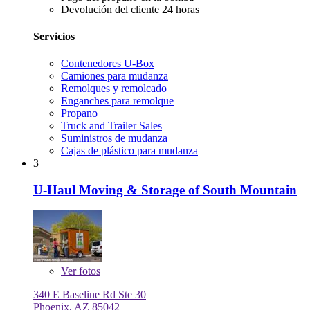
Devolución del cliente 24 horas
Servicios
Contenedores U-Box
Camiones para mudanza
Remolques y remolcado
Enganches para remolque
Propano
Truck and Trailer Sales
Suministros de mudanza
Cajas de plástico para mudanza
3
U-Haul Moving & Storage of South Mountain
Ver
fotos
340 E Baseline Rd Ste 30
Phoenix, AZ 85042