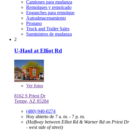
Camiones para mudanza
Remolques y remolcado
Enganches para remolque
Autoalmacenamiento
Propano
Truck and Trailer Sales
Suministros de mudanza
2
U-Haul at Elliot Rd
Ver
fotos
8162 S Priest Dr
Tempe, AZ 85284
(480) 940-0274
Hoy abierto de 7 a. m. - 7 p. m.
(Halfway between Elliot Rd & Warner Rd on Priest Dr
- west side of street)