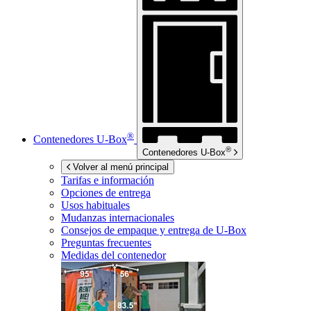
®
Contenedores
U-Box
®
Contenedores
U-Box
Volver al menú principal
Tarifas e información
Opciones de entrega
Usos habituales
Mudanzas internacionales
Consejos de empaque y entrega de
U-Box
Preguntas frecuentes
Medidas del contenedor