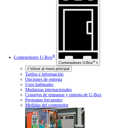
®
Contenedores
U-Box
®
Contenedores
U-Box
Volver al menú principal
Tarifas e información
Opciones de entrega
Usos habituales
Mudanzas internacionales
Consejos de empaque y entrega de
U-Box
Preguntas frecuentes
Medidas del contenedor