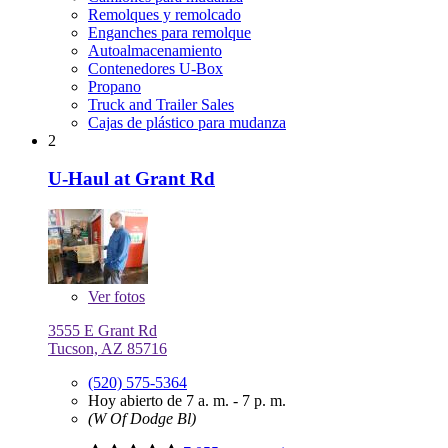
Remolques y remolcado
Enganches para remolque
Autoalmacenamiento
Contenedores U-Box
Propano
Truck and Trailer Sales
Cajas de plástico para mudanza
2
U-Haul at Grant Rd
Ver
fotos
3555 E Grant Rd
Tucson, AZ 85716
(520) 575-5364
Hoy abierto de 7 a. m. - 7 p. m.
(W Of Dodge Bl)