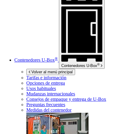
®
Contenedores
U-Box
®
Contenedores
U-Box
Volver al menú principal
Tarifas e información
Opciones de entrega
Usos habituales
Mudanzas internacionales
Consejos de empaque y entrega de
U-Box
Preguntas frecuentes
Medidas del contenedor