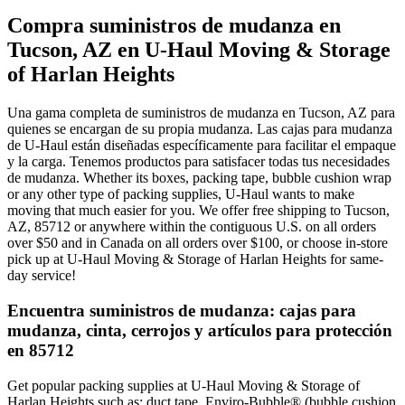
Compra suministros de mudanza en
Tucson, AZ en U-Haul Moving & Storage
of Harlan Heights
Una gama completa de suministros de mudanza en Tucson, AZ para
quienes se encargan de su propia mudanza. Las cajas para mudanza
de U-Haul están diseñadas específicamente para facilitar el empaque
y la carga. Tenemos productos para satisfacer todas tus necesidades
de mudanza. Whether its boxes, packing tape, bubble cushion wrap
or any other type of packing supplies, U-Haul wants to make
moving that much easier for you. We offer free shipping to Tucson,
AZ, 85712 or anywhere within the contiguous U.S. on all orders
over $50 and in Canada on all orders over $100, or choose in-store
pick up at U-Haul Moving & Storage of Harlan Heights for same-
day service!
Encuentra suministros de mudanza: cajas para
mudanza, cinta, cerrojos y artículos para protección
en 85712
Get popular packing supplies at U-Haul Moving & Storage of
Harlan Heights such as: duct tape, Enviro-Bubble® (bubble cushion