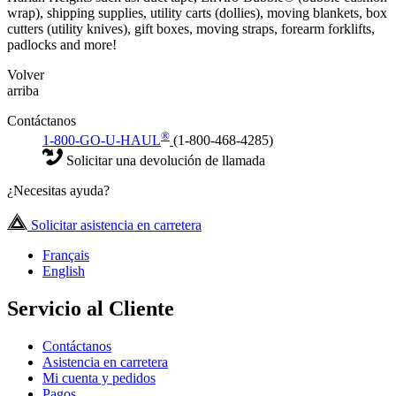
wrap), shipping supplies, utility carts (dollies), moving blankets, box
cutters (utility knives), gift boxes, moving straps, forearm forklifts,
padlocks and more!
Volver
arriba
Contáctanos
®
1-800-GO-U-HAUL
(1-800-468-4285)
Solicitar una devolución de llamada
¿Necesitas ayuda?
Solicitar asistencia en carretera
Français
English
Servicio al Cliente
Contáctanos
Asistencia en carretera
Mi cuenta y pedidos
Pagos