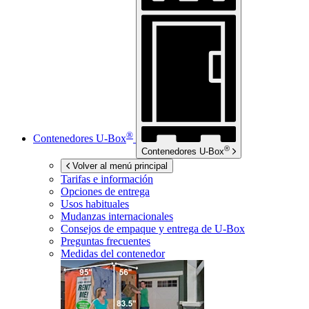
®
Contenedores
U-Box
®
Contenedores
U-Box
Volver al menú principal
Tarifas e información
Opciones de entrega
Usos habituales
Mudanzas internacionales
Consejos de empaque y entrega de
U-Box
Preguntas frecuentes
Medidas del contenedor