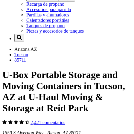
Recarga de propano
Accesorios para parrilla
Parrillas y ahumadores
Calentadores portátiles
Tanques de propano
Piezas y accesorios de tanques
Arizona
AZ
Tucson
85711
U-Box Portable Storage and
Moving Containers in Tucson,
AZ at U-Haul Moving &
Storage at Reid Park
2,421 comentarios
1550 S Alvernon Way Tucson, AZ 85711