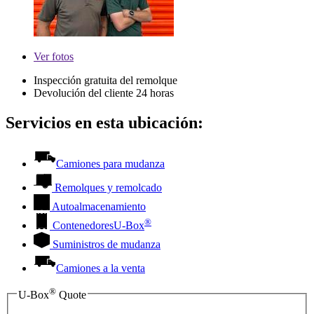
Ver
fotos
Inspección gratuita del remolque
Devolución del cliente 24 horas
Servicios en esta ubicación:
Camiones para mudanza
Remolques y remolcado
Autoalmacenamiento
®
Contenedores
U-Box
Suministros de mudanza
Camiones a la venta
®
U-Box
Quote