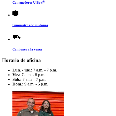
®
Contenedores
U-Box
Suministros de mudanza
Camiones a la venta
Horario de oficina
Lun. - jue.:
7 a.m. - 7 p.m.
Vie.:
7 a.m. - 8 p.m.
Sáb.:
7 a.m. - 7 p.m.
Dom.:
9 a.m. - 5 p.m.