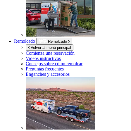
Remolcado
Remolcado
Volver al menú principal
Comienza una reservación
Videos instructivos
Consejos sobre cómo remolcar
Preguntas frecuentes
Enganches y accesorios