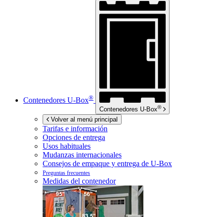
®
Contenedores
U-Box
®
Contenedores
U-Box
Volver al menú principal
Tarifas e información
Opciones de entrega
Usos habituales
Mudanzas internacionales
Consejos de empaque y entrega de
U-Box
Preguntas frecuentes
Medidas del contenedor