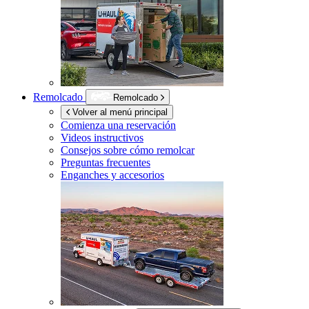
Remolcado
Remolcado
Volver al menú principal
Comienza una reservación
Videos instructivos
Consejos sobre cómo remolcar
Preguntas frecuentes
Enganches y accesorios