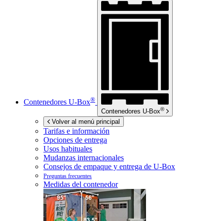
®
Contenedores
U-Box
®
Contenedores
U-Box
Volver al menú principal
Tarifas e información
Opciones de entrega
Usos habituales
Mudanzas internacionales
Consejos de empaque y entrega de
U-Box
Preguntas frecuentes
Medidas del contenedor