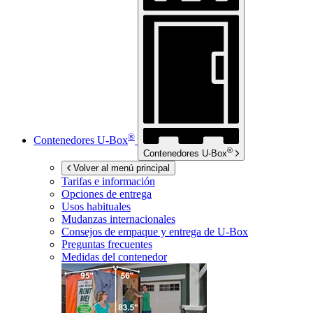
®
Contenedores
U-Box
®
Contenedores
U-Box
Volver al menú principal
Tarifas e información
Opciones de entrega
Usos habituales
Mudanzas internacionales
Consejos de empaque y entrega de
U-Box
Preguntas frecuentes
Medidas del contenedor