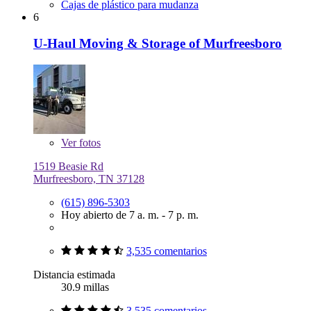
Cajas de plástico para mudanza
6
U-Haul Moving & Storage of Murfreesboro
Ver
fotos
1519 Beasie Rd
Murfreesboro, TN 37128
(615) 896-5303
Hoy abierto de 7 a. m. - 7 p. m.
3,535 comentarios
Distancia estimada
30.9 millas
3,535 comentarios