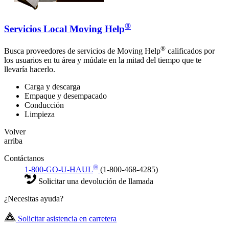
®
Servicios Local Moving Help
®
Busca proveedores de servicios de Moving Help
calificados por
los usuarios en tu área y múdate en la mitad del tiempo que te
llevaría hacerlo.
Carga y descarga
Empaque y desempacado
Conducción
Limpieza
Volver
arriba
Contáctanos
®
1-800-GO-U-HAUL
(1-800-468-4285)
Solicitar una devolución de llamada
¿Necesitas ayuda?
Solicitar asistencia en carretera