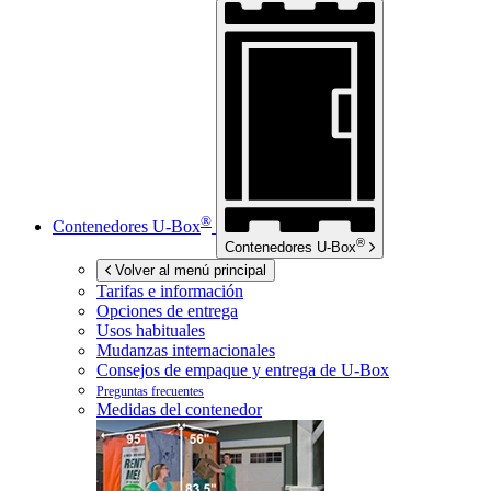
®
Contenedores
U-Box
®
Contenedores
U-Box
Volver al menú principal
Tarifas e información
Opciones de entrega
Usos habituales
Mudanzas internacionales
Consejos de empaque y entrega de
U-Box
Preguntas frecuentes
Medidas del contenedor