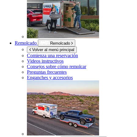
Remolcado
Remolcado
Volver al menú principal
Comienza una reservación
Videos instructivos
Consejos sobre cómo remolcar
Preguntas frecuentes
Enganches y accesorios