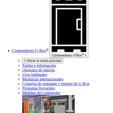
®
Contenedores
U-Box
®
Contenedores
U-Box
Volver al menú principal
Tarifas e información
Opciones de entrega
Usos habituales
Mudanzas internacionales
Consejos de empaque y entrega de
U-Box
Preguntas frecuentes
Medidas del contenedor