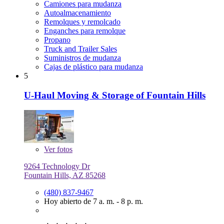
Camiones para mudanza
Autoalmacenamiento
Remolques y remolcado
Enganches para remolque
Propano
Truck and Trailer Sales
Suministros de mudanza
Cajas de plástico para mudanza
5
U-Haul Moving & Storage of Fountain Hills
Ver
fotos
9264 Technology Dr
Fountain Hills, AZ 85268
(480) 837-9467
Hoy abierto de 7 a. m. - 8 p. m.