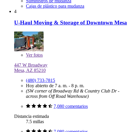
Suministros de mudanza
Cajas de plástico para mudanza
4
U-Haul Moving & Storage of Downtown Mesa
Ver
fotos
447 W Broadway
Mesa, AZ 85210
(480) 733-7815
Hoy abierto de 7 a. m. - 8 p. m.
(SW corner of Broadway Rd & Country Club Dr -
across from Off Road Warehouse)
7,080 comentarios
Distancia estimada
7.5 millas
7,080 comentarios