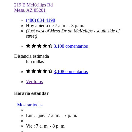
219 E McKellips Rd
Mesa, AZ 85201
(480) 834-4198
Hoy abierto de 7 a. m. - 8 p. m.
(Just west of Mesa Dr on McKellips - south side of
street)
3,108 comentarios
Distancia estimada
6.5 millas
3,108 comentarios
Ver
fotos
Horario estándar
Mostrar todas
Lun. - jue.: 7 a. m. - 7 p. m.
Vie.: 7 a. m. - 8 p. m.