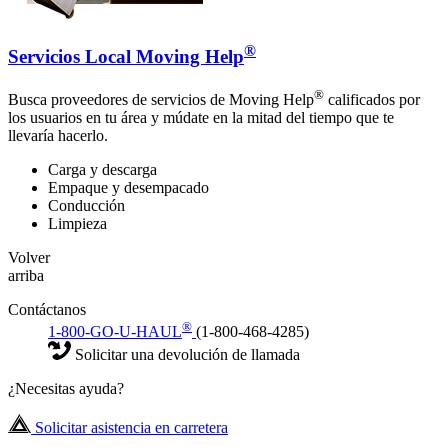
®
Servicios Local Moving Help
®
Busca proveedores de servicios de Moving Help
calificados por
los usuarios en tu área y múdate en la mitad del tiempo que te
llevaría hacerlo.
Carga y descarga
Empaque y desempacado
Conducción
Limpieza
Volver
arriba
Contáctanos
®
1-800-GO-U-HAUL
(1-800-468-4285)
Solicitar una devolución de llamada
¿Necesitas ayuda?
Solicitar asistencia en carretera