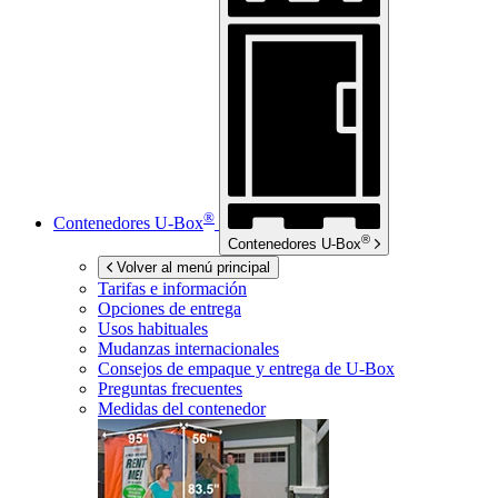
®
Contenedores
U-Box
®
Contenedores
U-Box
Volver al menú principal
Tarifas e información
Opciones de entrega
Usos habituales
Mudanzas internacionales
Consejos de empaque y entrega de
U-Box
Preguntas frecuentes
Medidas del contenedor