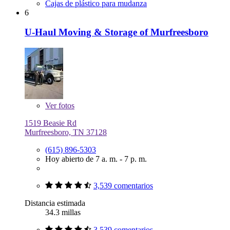
Cajas de plástico para mudanza
6
U-Haul Moving & Storage of Murfreesboro
Ver
fotos
1519 Beasie Rd
Murfreesboro, TN 37128
(615) 896-5303
Hoy abierto de 7 a. m. - 7 p. m.
3,539 comentarios
Distancia estimada
34.3 millas
3,539 comentarios