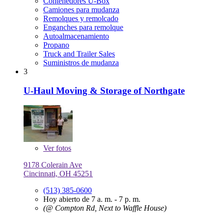
Contenedores U-Box
Camiones para mudanza
Remolques y remolcado
Enganches para remolque
Autoalmacenamiento
Propano
Truck and Trailer Sales
Suministros de mudanza
3
U-Haul Moving & Storage of Northgate
Ver
fotos
9178 Colerain Ave
Cincinnati, OH 45251
(513) 385-0600
Hoy abierto de 7 a. m. - 7 p. m.
(@ Compton Rd, Next to Waffle House)