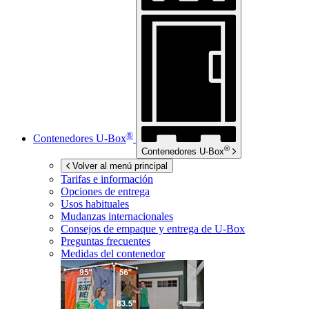
®
Contenedores
U-Box
®
Contenedores
U-Box
Volver al menú principal
Tarifas e información
Opciones de entrega
Usos habituales
Mudanzas internacionales
Consejos de empaque y entrega de
U-Box
Preguntas frecuentes
Medidas del contenedor