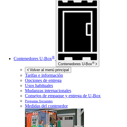
®
Contenedores
U-Box
®
Contenedores
U-Box
Volver al menú principal
Tarifas e información
Opciones de entrega
Usos habituales
Mudanzas internacionales
Consejos de empaque y entrega de
U-Box
Preguntas frecuentes
Medidas del contenedor