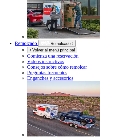
Remolcado
Remolcado
Volver al menú principal
Comienza una reservación
Videos instructivos
Consejos sobre cómo remolcar
Preguntas frecuentes
Enganches y accesorios